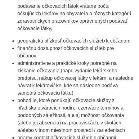
podávanie očkovacích látok vrátane počtu
očkujúcich lekárov na obyvateľa a rôznych kategórií
zdravotníckych pracovníkov oprávnených podávať
očkovacie látky,
geografickú blízkosť očkovacích služieb k občanom
finančnú dostupnosť očkovacích služieb pre
občanov
administratívne a praktické kroky potrebné na
získanie očkovania (napr. vydanie lekárskeho
predpisu, nákup očkovacej látky v lekárni a následne
návrat k lekárovi/-ke, kde sa následne podáva
samotná očkovaciu látku)
pohodlie, ktoré ponúkajú očkovacie služby z
hľadiska otváracích hodín, rezervácie termínov a
podobných záležitostí, ale aj možnosť očkovania
(alebo jej absencia) na pracoviskách, v školách
a/alebo v inom miestnom prostredí / zariadeniach
priamy kontakt očkovacích služieb s občanmi,