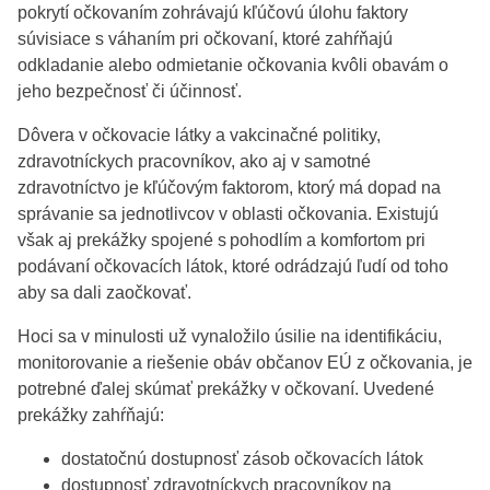
pokrytí očkovaním zohrávajú kľúčovú úlohu faktory
súvisiace s váhaním pri očkovaní, ktoré zahŕňajú
odkladanie alebo odmietanie očkovania kvôli obavám o
jeho bezpečnosť či účinnosť.
Dôvera v očkovacie látky a vakcinačné politiky,
zdravotníckych pracovníkov, ako aj v samotné
zdravotníctvo je kľúčovým faktorom, ktorý má dopad na
správanie sa jednotlivcov v oblasti očkovania. Existujú
však aj prekážky spojené s pohodlím a komfortom pri
podávaní očkovacích látok, ktoré odrádzajú ľudí od toho
aby sa dali zaočkovať.
Hoci sa v minulosti už vynaložilo úsilie na identifikáciu,
monitorovanie a riešenie obáv občanov EÚ z očkovania, je
potrebné ďalej skúmať prekážky v očkovaní. Uvedené
prekážky zahŕňajú:
dostatočnú dostupnosť zásob očkovacích látok
dostupnosť zdravotníckych pracovníkov na