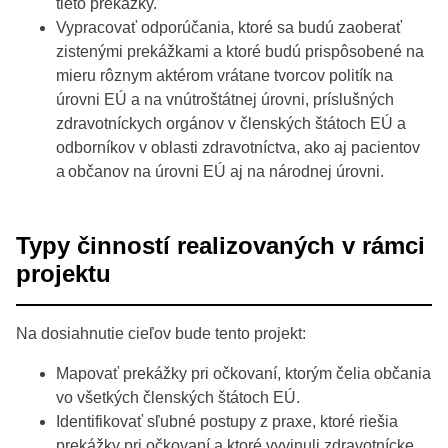
tieto prekážky.
Vypracovať odporúčania, ktoré sa budú zaoberať
zistenými prekážkami a ktoré budú prispôsobené na
mieru rôznym aktérom vrátane tvorcov politík na
úrovni EÚ a na vnútroštátnej úrovni, príslušných
zdravotníckych orgánov v členských štátoch EÚ a
odborníkov v oblasti zdravotníctva, ako aj pacientov
a občanov na úrovni EÚ aj na národnej úrovni.
Typy činností realizovaných v rámci
projektu
Na dosiahnutie cieľov bude tento projekt:
Mapovať prekážky pri očkovaní, ktorým čelia občania
vo všetkých členských štátoch EÚ.
Identifikovať sľubné postupy z praxe, ktoré riešia
prekážky pri očkovaní a ktoré vyvinuli zdravotnícke