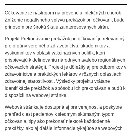
Očkovanie je nástrojom na prevenciu infekčných chorôb.
Zníženie negatívneho vplyvu prekážok pri očkovaní, bude
prínosom pre širokú škálu zainteresovaných strán.
Projekt Prekonávanie prekážok pri očkovaní je relevantný
pre orgány verejného zdravotníctva, akademikov a
výskumníkov v oblasti vakcinačných politík, ktorí
prispievajú k definovaniu národných a/alebo regionálnych
očkovacích stratégií. Projekt je dôležitý aj pre odborníkov v
zdravotníctve a praktických lekárov v rôznych oblastiach
zdravotnej starostlivosti. Výsledky projektu vrátane
identifikácie prekážok a spôsobu ich prekonávania budú k
dispozícii na webovej stránke.
Webová stránka je dostupná aj pre verejnosť a poskytne
prehľad ciest pacientov k siedmym skúmaným typom
očkovania, tipy ako prekonať niektoré každodenné
prekážky, ako aj ďalšie informácie týkajúce sa webových