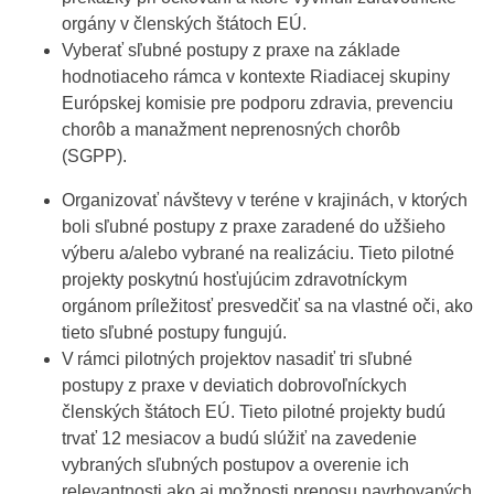
orgány v členských štátoch EÚ.
Vyberať sľubné postupy z praxe na základe
hodnotiaceho rámca v kontexte Riadiacej skupiny
Európskej komisie pre podporu zdravia, prevenciu
chorôb a manažment neprenosných chorôb
(SGPP).
Organizovať návštevy v teréne v krajinách, v ktorých
boli sľubné postupy z praxe zaradené do užšieho
výberu a/alebo vybrané na realizáciu. Tieto pilotné
projekty poskytnú hosťujúcim zdravotníckym
orgánom príležitosť presvedčiť sa na vlastné oči, ako
tieto sľubné postupy fungujú.
V rámci pilotných projektov nasadiť tri sľubné
postupy z praxe v deviatich dobrovoľníckych
členských štátoch EÚ. Tieto pilotné projekty budú
trvať 12 mesiacov a budú slúžiť na zavedenie
vybraných sľubných postupov a overenie ich
relevantnosti ako aj možnosti prenosu navrhovaných