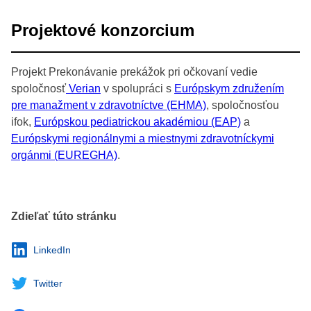
Projektové konzorcium
Projekt Prekonávanie prekážok pri očkovaní vedie
spoločnosť
Verian
v spolupráci s
Európskym združením
pre manažment v zdravotníctve (EHMA)
, spoločnosťou
ifok,
Európskou pediatrickou akadémiou (EAP)
a
Európskymi regionálnymi a miestnymi zdravotníckymi
orgánmi (EUREGHA)
.
Zdieľať túto stránku
LinkedIn
Twitter