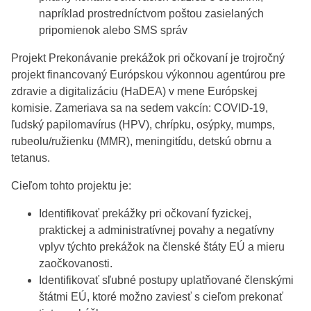
napríklad prostredníctvom poštou zasielaných
pripomienok alebo SMS správ
Projekt Prekonávanie prekážok pri očkovaní je trojročný
projekt financovaný Európskou výkonnou agentúrou pre
zdravie a digitalizáciu (HaDEA) v mene Európskej
komisie. Zameriava sa na sedem vakcín: COVID-19,
ľudský papilomavírus (HPV), chrípku, osýpky, mumps,
rubeolu/ružienku (MMR), meningitídu, detskú obrnu a
tetanus.
Cieľom tohto projektu je:
Identifikovať prekážky pri očkovaní fyzickej,
praktickej a administratívnej povahy a negatívny
vplyv týchto prekážok na členské štáty EÚ a mieru
zaočkovanosti.
Identifikovať sľubné postupy uplatňované členskými
štátmi EÚ, ktoré možno zaviesť s cieľom prekonať