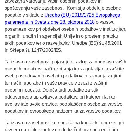
zavezana varovanju vaših osebnih podatkov in
spoštovanju vaše zasebnosti. Komisija obdeluje osebne
podatke v skladu z
Uredbo (EU) 2018/1725 Evropskega
parlamenta in Sveta z dne 23. oktobra 2018
o varstvu
posameznikov pri obdelavi osebnih podatkov v institucijah,
organih, uradih in agencijah Unije in o prostem pretoku
takih podatkov ter o razveljavitvi Uredbe (ES) št. 45/2001
in Sklepa št. 1247/2002/ES.
Ta izjava o zasebnosti pojasnjuje razlog za obdelavo vaših
osebnih podatkov, način zbiranja ter zagotavljanja zaščite
vseh posredovanih osebnih podatkov in ravnanja z njimi
ter način uporabe in vaše pravice v zvezi z vašimi
osebnimi podatki. Določa tudi podatke za stik
odgovornega upravljavca podatkov, pri katerem lahko
uveljavljate svoje pravice, pooblaščene osebe za varstvo
podatkov in evropskega nadzornika za varstvo podatkov.
Ta izjava o zasebnosti se nanaša na kontaktni obrazec pri
javnem naročilu storitev glede fizičnih ovir pri cepljenju