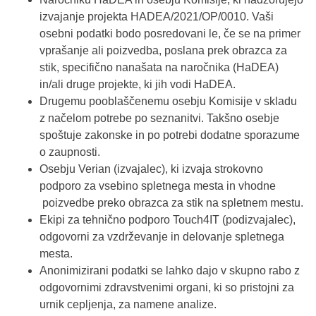
izvajanje projekta HADEA/2021/OP/0010. Vaši
osebni podatki bodo posredovani le, če se na primer
vprašanje ali poizvedba, poslana prek obrazca za
stik, specifično nanašata na naročnika (HaDEA)
in/ali druge projekte, ki jih vodi HaDEA.
Drugemu pooblaščenemu osebju Komisije v skladu
z načelom potrebe po seznanitvi. Takšno osebje
spoštuje zakonske in po potrebi dodatne sporazume
o zaupnosti.
Osebju Verian (izvajalec), ki izvaja strokovno
podporo za vsebino spletnega mesta in vhodne
poizvedbe preko obrazca za stik na spletnem mestu.
Ekipi za tehnično podporo Touch4IT (podizvajalec),
odgovorni za vzdrževanje in delovanje spletnega
mesta.
Anonimizirani podatki se lahko dajo v skupno rabo z
odgovornimi zdravstvenimi organi, ki so pristojni za
urnik cepljenja, za namene analize.