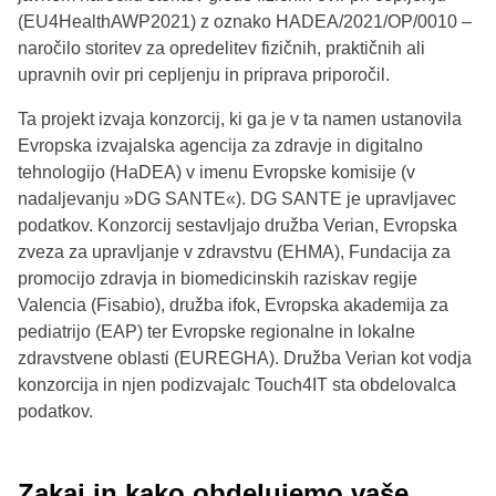
(EU4HealthAWP2021) z oznako HADEA/2021/OP/0010 –
naročilo storitev za opredelitev fizičnih, praktičnih ali
upravnih ovir pri cepljenju in priprava priporočil.
Ta projekt izvaja konzorcij, ki ga je v ta namen ustanovila
Evropska izvajalska agencija za zdravje in digitalno
tehnologijo (HaDEA) v imenu Evropske komisije (v
nadaljevanju »DG SANTE«). DG SANTE je upravljavec
podatkov. Konzorcij sestavljajo družba Verian, Evropska
zveza za upravljanje v zdravstvu (EHMA), Fundacija za
promocijo zdravja in biomedicinskih raziskav regije
Valencia (Fisabio), družba ifok, Evropska akademija za
pediatrijo (EAP) ter Evropske regionalne in lokalne
zdravstvene oblasti (EUREGHA). Družba Verian kot vodja
konzorcija in njen podizvajalc Touch4IT sta obdelovalca
podatkov.
Zakaj in kako obdelujemo vaše