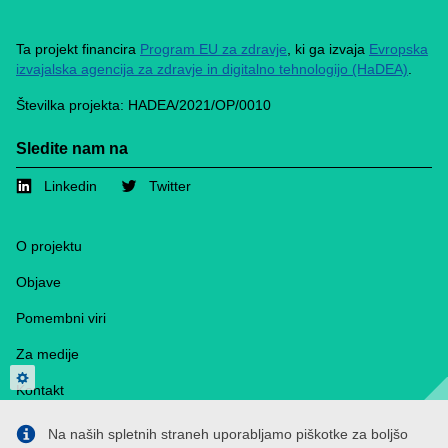
Ta projekt financira
Program EU za zdravje
, ki ga izvaja
Evropska
izvajalska agencija za zdravje in digitalno tehnologijo (HaDEA)
.
Številka projekta: HADEA/2021/OP/0010
Sledite nam na
Linkedin
Twitter
Footer
O projektu
Objave
Pomembni viri
Za medije
Privacy settings
Kontakt
Piškotki
Na naših spletnih straneh uporabljamo piškotke za boljšo