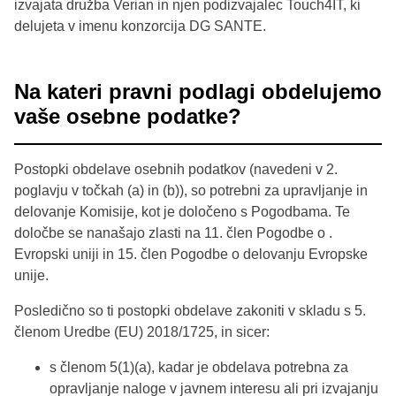
izvajata družba Verian in njen podizvajalec Touch4IT, ki
delujeta v imenu konzorcija DG SANTE.
Na kateri pravni podlagi obdelujemo
vaše osebne podatke?
Postopki obdelave osebnih podatkov (navedeni v 2.
poglavju v točkah (a) in (b)), so potrebni za upravljanje in
delovanje Komisije, kot je določeno s Pogodbama. Te
določbe se nanašajo zlasti na 11. člen Pogodbe o .
Evropski uniji in 15. člen Pogodbe o delovanju Evropske
unije.
Posledično so ti postopki obdelave zakoniti v skladu s 5.
členom Uredbe (EU) 2018/1725, in sicer:
s členom 5(1)(a), kadar je obdelava potrebna za
opravljanje naloge v javnem interesu ali pri izvajanju