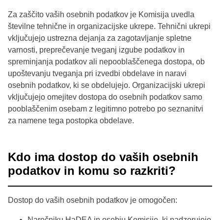
Za zaščito vaših osebnih podatkov je Komisija uvedla
številne tehnične in organizacijske ukrepe. Tehnični ukrepi
vključujejo ustrezna dejanja za zagotavljanje spletne
varnosti, preprečevanje tveganj izgube podatkov in
spreminjanja podatkov ali nepooblaščenega dostopa, ob
upoštevanju tveganja pri izvedbi obdelave in naravi
osebnih podatkov, ki se obdelujejo. Organizacijski ukrepi
vključujejo omejitev dostopa do osebnih podatkov samo
pooblaščenim osebam z legitimno potrebo po seznanitvi
za namene tega postopka obdelave.
Kdo ima dostop do vaših osebnih
podatkov in komu so razkriti?
Dostop do vaših osebnih podatkov je omogočen:
Naročniku HaDEA in osebju Komisije, ki nadzorujejo