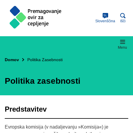
Skip
to
main
SL
content
Slovenščina
Išči
Menu
Domov
Politika Zasebnosti
Politika zasebnosti
Predstavitev
Evropska komisija (v nadaljevanju »Komisija«) je