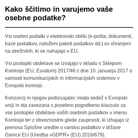
Kako ščitimo in varujemo vaše
osebne podatke?
Vsi osebni podatki v elektronski obliki (e-pošta, dokumenti,
baze podatkov, naloženi paketi podatkov itd.) so shranjeni
na strežnikih, ki se nahajajo v EU.
Vsi postopki obdelave se izvajajo v skladu s Sklepom
Komisije (EU, Euratom) 2017/46 z dne 10. januarja 2017 o
varnosti komunikacijskih in informacijskih sistemov v
Evropski komisiji.
Konzorcij in njegov podizvajalec imata sedež v Evropski
uniji in sta zavezana s posebno pogodbeno klavzulo za
vse postopke obdelave vaših osebnih podatkov v imenu
Komisije ter z obveznostmi glede zaupnosti, ki izhajajo iz
prenosa Splošne uredbe o varstvu podatkov v države
članice EU (Uredba »GDPR« (EU) 2016/679).