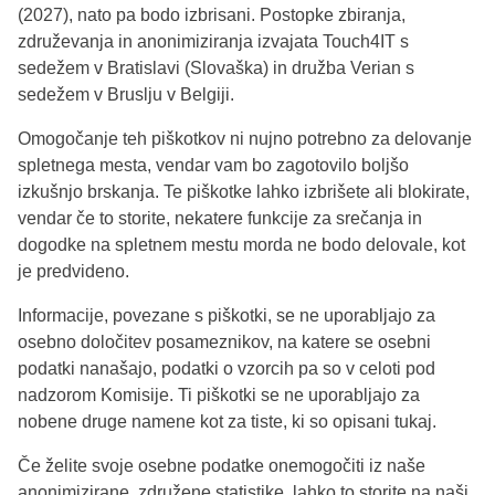
(2027), nato pa bodo izbrisani. Postopke zbiranja,
združevanja in anonimiziranja izvajata Touch4IT s
sedežem v Bratislavi (Slovaška) in družba Verian s
sedežem v Bruslju v Belgiji.
Omogočanje teh piškotkov ni nujno potrebno za delovanje
spletnega mesta, vendar vam bo zagotovilo boljšo
izkušnjo brskanja. Te piškotke lahko izbrišete ali blokirate,
vendar če to storite, nekatere funkcije za srečanja in
dogodke na spletnem mestu morda ne bodo delovale, kot
je predvideno.
Informacije, povezane s piškotki, se ne uporabljajo za
osebno določitev posameznikov, na katere se osebni
podatki nanašajo, podatki o vzorcih pa so v celoti pod
nadzorom Komisije. Ti piškotki se ne uporabljajo za
nobene druge namene kot za tiste, ki so opisani tukaj.
Če želite svoje osebne podatke onemogočiti iz naše
anonimizirane, združene statistike, lahko to storite na naši