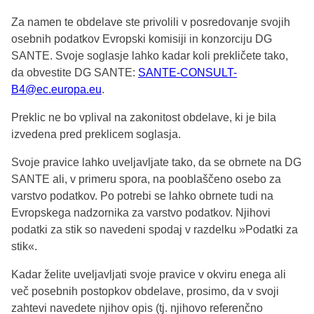
Za namen te obdelave ste privolili v posredovanje svojih
osebnih podatkov Evropski komisiji in konzorciju DG
SANTE. Svoje soglasje lahko kadar koli prekličete tako,
da obvestite DG SANTE:
SANTE-CONSULT-
B4@ec.europa.eu
.
Preklic ne bo vplival na zakonitost obdelave, ki je bila
izvedena pred preklicem soglasja.
Svoje pravice lahko uveljavljate tako, da se obrnete na DG
SANTE ali, v primeru spora, na pooblaščeno osebo za
varstvo podatkov. Po potrebi se lahko obrnete tudi na
Evropskega nadzornika za varstvo podatkov. Njihovi
podatki za stik so navedeni spodaj v razdelku »Podatki za
stik«.
Kadar želite uveljavljati svoje pravice v okviru enega ali
več posebnih postopkov obdelave, prosimo, da v svoji
zahtevi navedete njihov opis (tj. njihovo referenčno