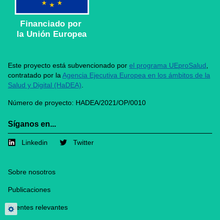
Financiado por
la Unión Europea
Este proyecto está subvencionado por
el programa UEproSalud
,
contratado por la
Agencia Ejecutiva Europea en los ámbitos de la
Salud y Digital (HaDEA)
.
Número de proyecto: HADEA/2021/OP/0010
Síganos en...
Linkedin
Twitter
Footer
Sobre nosotros
Publicaciones
Fuentes relevantes
Privacy settings