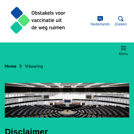
Skip
to
main
content
NL
Nederlands
Zoeken
Menu
Home
Vrijwaring
Disclaimer