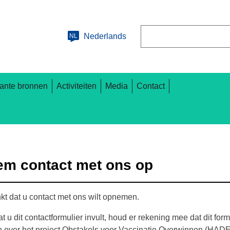
Zoeken
Nederlands
NL
ante bronnen
Activiteiten
Media
Contact
m contact met ons op
t dat u contact met ons wilt opnemen.
t u dit contactformulier invult, houd er rekening mee dat dit form
n over het project Obstakels voor Vaccinatie Overwinnen (HA