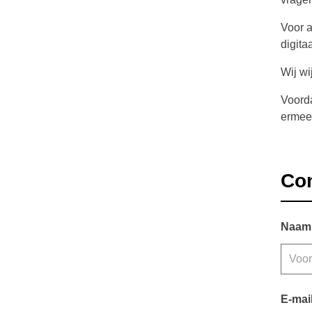
Voor 
digita
Wij wi
Voorda
ermee 
Con
Naam
E-mai