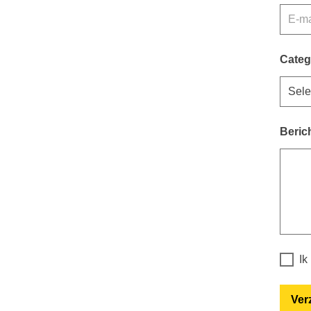
Categ
Beric
Ik
Ver