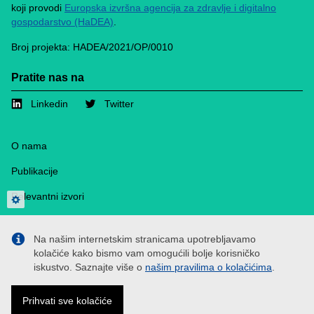
koji provodi
Europska izvršna agencija za zdravlje i digitalno
gospodarstvo (HaDEA)
.
Broj projekta: HADEA/2021/OP/0010
Pratite nas na
Linkedin
Twitter
Footer
O nama
Publikacije
Relevantni izvori
Privacy settings
Mediji
Na našim internetskim stranicama upotrebljavamo
Cookies
kolačiće kako bismo vam omogućili bolje korisničko
iskustvo. Saznajte više o
našim pravilima o kolačićima
.
Kontakt
Politika privatnosti
Prihvati sve kolačiće