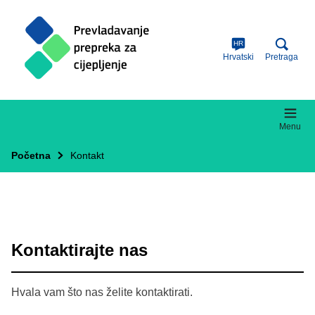
Skip
to
main
content
HR
Hrvatski
Pretraga
Menu
Početna
Kontakt
Kontaktirajte nas
Hvala vam što nas želite kontaktirati.