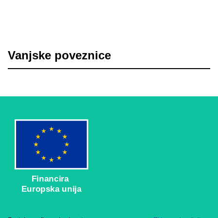
Vanjske poveznice
Financira
Europska unija