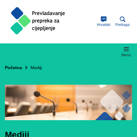
Skip
to
main
content
HR
Hrvatski
Pretraga
Menu
Početna
Mediji
Mediji