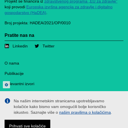
Projekt se financira iz
zdravstvenog programa „EU za zdravlje“
koji provodi
Europska izvršna agencija za zdravlje i digitalno
gospodarstvo (HaDEA)
.
Broj projekta: HADEA/2021/OP/0010
Pratite nas na
Linkedin
Twitter
Footer
O nama
Publikacije
Relevantni izvori
Privacy settings
Mediji
Na našim internetskim stranicama upotrebljavamo
Cookies
kolačiće kako bismo vam omogućili bolje korisničko
iskustvo. Saznajte više o
našim pravilima o kolačićima
.
Kontakt
Politika privatnosti
Prihvati sve kolačiće