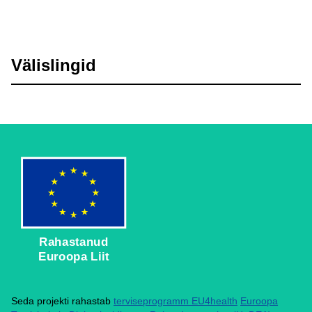
Välislingid
Rahastanud
Euroopa Liit
Seda projekti rahastab
terviseprogramm EU4health
Euroopa