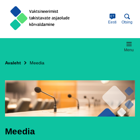
Skip
to
main
ET
content
Eesti
Otsing
Menu
Avaleht
Meedia
Meedia