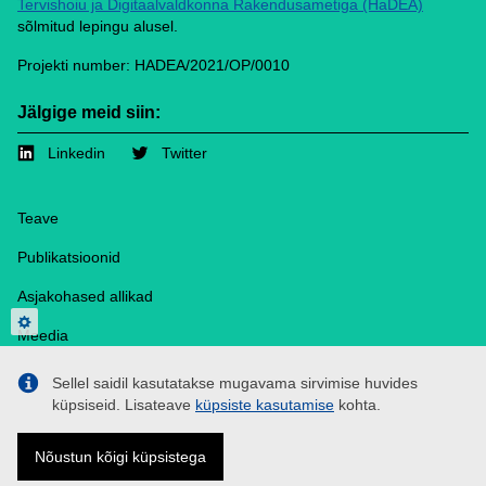
Tervishoiu ja Digitaalvaldkonna Rakendusametiga (HaDEA)
sõlmitud lepingu alusel.
Projekti number: HADEA/2021/OP/0010
Jälgige meid siin:
Linkedin
Twitter
Footer
Teave
Publikatsioonid
Asjakohased allikad
Privacy settings
Meedia
Kontakt
Sellel saidil kasutatakse mugavama sirvimise huvides
küpsiseid. Lisateave
küpsiste kasutamise
kohta.
Küpsised
Privaatsuspoliitika
Nõustun kõigi küpsistega