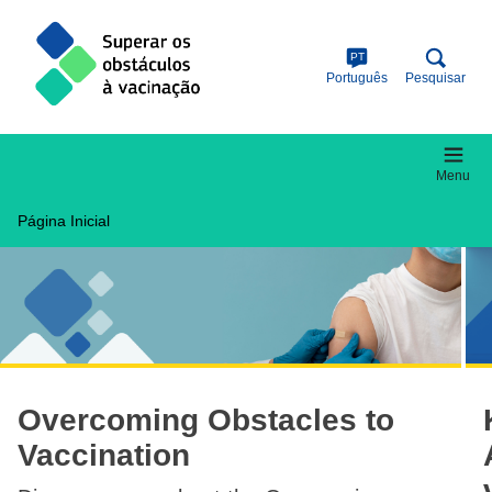
Skip
to
main
PT
content
Português
Pesquisar
Menu
Página Inicial
Overcoming Obstacles to
Vaccination