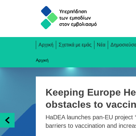
Skip
to
main
content
Main
Αρχική
Σχετικά με εμάς
Νέα
Δημοσιεύσε
navigation
Αρχική
Keeping Europe He
obstacles to vacci
HaDEA launches pan-EU project ‘O
barriers to vaccination and incre
Previous slides