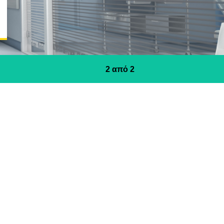
2
 από 
2