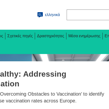
Αναζήτηση
ελληνικά
EL
ις
Σχετικές πηγές
Δραστηριότητες
Μέσα ενημέρωσης
Επ
althy: Addressing
nation
vercoming Obstacles to Vaccination’ to identify
ase vaccination rates across Europe.