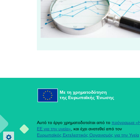
Με τη χρηματοδότηση
της Ευρωπαϊκής Ένωσης
Αυτό το έργο χρηματοδοτείται από το
πρόγραμμα «
ΕΕ για την υγεία»
, και έχει ανατεθεί από τον
Ευρωπαϊκός Εκτελεστικός Οργανισμός για την Υγεία
Privacy settings