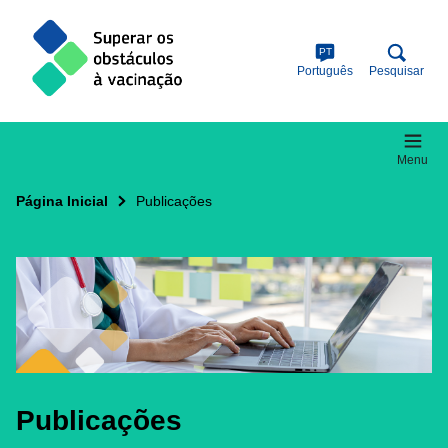
Skip
to
main
PT
content
Português
Pesquisar
Menu
Página Inicial
Publicações
Publicações