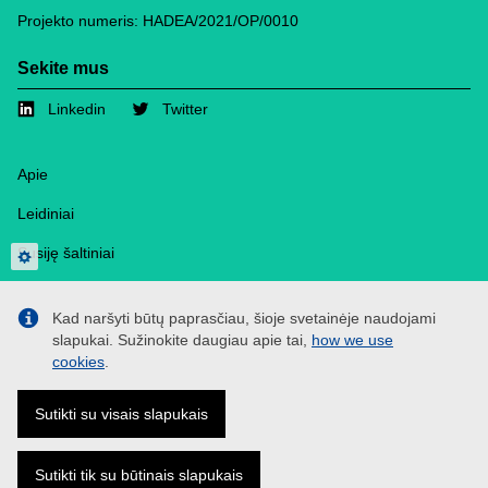
Projekto numeris: HADEA/2021/OP/0010
Sekite mus
Linkedin
Twitter
Footer
Apie
Leidiniai
Susiję šaltiniai
Privacy settings
Žiniasklaida
Kad naršyti būtų paprasčiau, šioje svetainėje naudojami
Kontaktai
slapukai. Sužinokite daugiau apie tai,
how we use
cookies
.
Slapukai
Privatumo politika
Sutikti su visais slapukais
Atsisakymas
Sutikti tik su būtinais slapukais