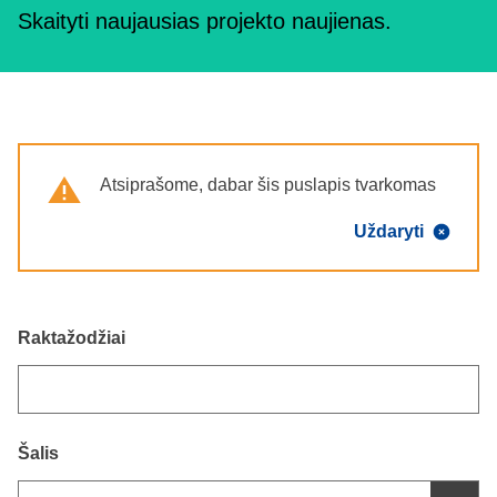
Skaityti naujausias projekto naujienas.
Warning
Atsiprašome, dabar šis puslapis tvarkomas
Uždaryti
Raktažodžiai
Šalis