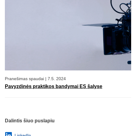
Pranešimas spaudai
|
7.5. 2024
Pavyzdinės praktikos bandymai ES šalyse
Dalintis šiuo puslapiu
LinkedIn