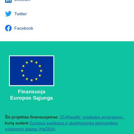
Twitter
Facebook
Finansuoja
Europos Sąjunga
Šis projektas finansuojamas
„EU4health“ sveikatos programos
,
kurią sudarė
Europos sveikatos ir skaitmeninės ekonomikos
vykdomoji įstaiga (HaDEA)
.